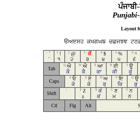
ਪੰਜਾਬੀ-
Punjabi-
Layout 
ੳ
ਅ
ੲ
ਸ
ਹ
ਕ
ਖ
ਗ
ਘ
ਙ
ਚ
ਛ
ਜ
ਝ
ਞ
ਟ
ਠ
~
1
2
3
4
5
6
`
!
@
ਕੱ
$
%
^
`
੧
੨
੩
੪
੫
੬
Q
W
E
R
T
ਔ
ਐ
ਆ
ਈ
ਊ
Tab
ਕੌ
ਕੈ
ਕਾ
ਕੀ
ਕੂ
A
S
D
F
G
ਓ
ਏ
ਅ
ਇ
ਉ
Caps
ਕੋ
ਕੇ
ਕ੍
ਕਿ
ਕੁ
|
Z
X
C
V
Z
ਕੰ
ਣ
ਨ
Shift
z
ਕਂ
ਮ
ਨ
Ctl
Flg
Alt